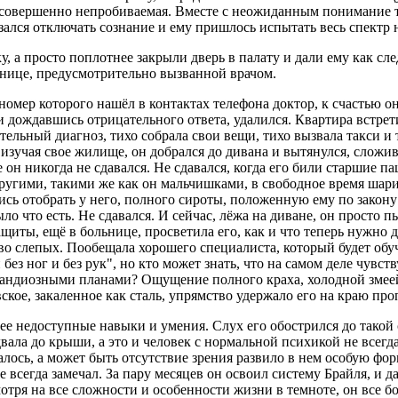
 и совершенно непробиваемая. Вместе с неожиданным понимание т
казался отключать сознание и ему пришлось испытать весь спектр
 а просто поплотнее закрыли дверь в палату и дали ему как след
нице, предусмотрительно вызванной врачом.
номер которого нашёл в контактах телефона доктор, к счастью он 
 и дождавшись отрицательного ответа, удалился. Квартира встр
ельный диагноз, тихо собрала свои вещи, тихо вызвала такси и т
 изучая свое жилище, он добрался до дивана и вытянулся, сложив
е он никогда не сдавался. Не сдавался, когда его били старшие па
 другими, такими же как он мальчишками, в свободное время шари
сь отобрать у него, полного сироты, положенную ему по закону 
о что есть. Не сдавался. И сейчас, лёжа на диване, он просто п
щиты, ещё в больнице, просветила его, как и что теперь нужно 
во слепых. Пообещала хорошего специалиста, который будет обуча
з ног и без рук", но кто может знать, что на самом деле чувств
грандиозными планами? Ощущение полного краха, холодной змеей
вское, закаленное как сталь, упрямство удержало его на краю про
нее недоступные навыки и умения. Слух его обострился до такой
двала до крыши, а это и человек с нормальной психикой не всег
алось, а может быть отсутствие зрения развило в нем особую фо
е всегда замечал. За пару месяцев он освоил систему Брайля, и д
тря на все сложности и особенности жизни в темноте, он все б