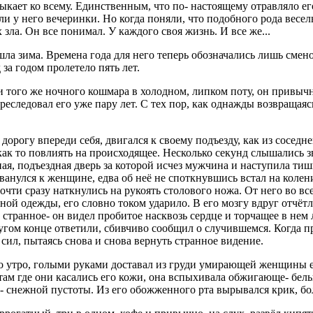
ыкает ко всему. Единственным, что по- настоящему отравляло ег
ли у него вечеринки. Но когда поняли, что подобного рода весел
 зла. Он все понимал. У каждого своя жизнь. И все же...
ришла зима. Времена года для него теперь обозначались лишь см
за годом пролетело пять лет.
о и того же ночного кошмара в холодном, липком поту, он прив
реследовал его уже пару лет. С тех пор, как однажды возвращая
дорогу впереди себя, двигался к своему подъезду, как из соседн
к то повлиять на происходящее. Несколько секунд слышались зв
ная, подъездная дверь за которой исчез мужчина и наступила тиш
анулся к женщине, едва об неё не споткнувшись встал на колени
ти сразу наткнулись на рукоять столового ножа. От него во все 
нной одежды, его словно током ударило. В его мозгу вдруг отч
ранное- он видел пробитое насквозь сердце и торчащее в нем л
другом конце ответили, сбивчиво сообщил о случившемся. Когда 
сил, пытаясь снова и снова вернуть странное видение.
 то утро, голыми руками доставал из груди умирающей женщины
 там где они касались его кожи, она вспыхивала обжигающе- бел
но- снежной пустоты. Из его обожженного рта вырывался крик, б