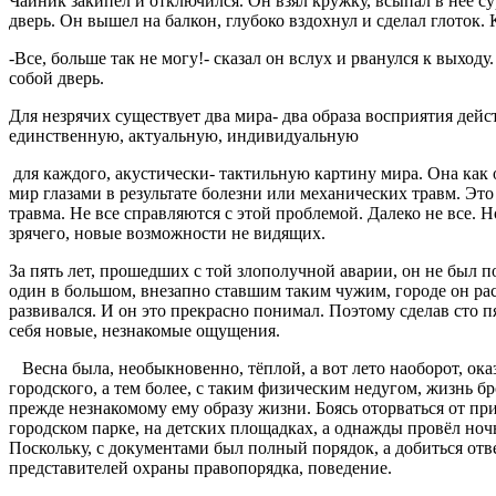
Чайник закипел и отключился. Он взял кружку, всыпал в неё с
дверь. Он вышел на балкон, глубоко вздохнул и сделал глоток. 
-Все, больше так не могу!- сказал он вслух и рванулся к выход
собой дверь.
Для незрячих существует два мира- два образа восприятия дейс
единственную, актуальную, индивидуальную
для каждого, акустически- тактильную картину мира. Она как о
мир глазами в результате болезни или механических травм. Это
травма. Не все справляются с этой проблемой. Далеко не все.
зрячего, новые возможности не видящих.
За пять лет, прошедших с той злополучной аварии, он не был 
один в большом, внезапно ставшим таким чужим, городе он раст
развивался. И он это прекрасно понимал. Поэтому сделав сто 
себя новые, незнакомые ощущения.
Весна была, необыкновенно, тёплой, а вот лето наоборот, оказ
городского, а тем более, с таким физическим недугом, жизнь б
прежде незнакомому ему образу жизни. Боясь оторваться от при
городском парке, на детских площадках, а однажды провёл ноч
Поскольку, с документами был полный порядок, а добиться отве
представителей охраны правопорядка, поведение.