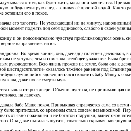
задумывался о том, как будет жить, когда они закончатся. Привы
ую нибудь нехитрую снедь, запивая её простой водой. Как то ра
же оставили его в покое.
начал его тяготить. Не умолкающий ни на минуту, наполненный
юбой момент подмять под себя одинокого, слабого в своей уязвим
онцу и он подсознательно чувствуя приближающуюся осень, снач
 верное направление- на юг.
дровна. Во время войны, она, двенадцатилетней девчонкой, в с
ам не уступая, чем и снискала всеобщее уважение. Была бригад
ым руководством. Всю жизнь прожив на земле, была она к девян
оё шестидесятилетие- сказалось тяжёлое ранение под Сталингра
 нибудь случившийся вдовец пытался склонить бабу Машу к сожи
дпускала, даже после смерти мужа.
ется пыль и открыл двери. Обычно шустрая, не принимающая н
устилась на лавочку.
давала бабе Маше покоя. Привыкшая справляется сама со всеми 
лу было притихшая, со временем стала совсем невыносимой. Пару 
ывать от явно пожившей и не богатой старушки, вынес окончате
агноз. Она даже пыталась шутить, тщательно скрывая навернувш
ку улыбнуться Марья Александровна, но увидев непонимающий вз