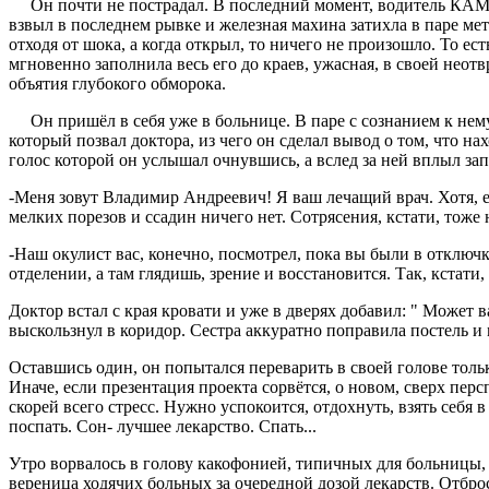
Он почти не пострадал. В последний момент, водитель КАМАЗа
взвыл в последнем рывке и железная махина затихла в паре ме
отходя от шока, а когда открыл, то ничего не произошло. То ест
мгновенно заполнила весь его до краев, ужасная, в своей неот
объятия глубокого обморока.
Он пришёл в себя уже в больнице. В паре с сознанием к нем
который позвал доктора, из чего он сделал вывод о том, что н
голос которой он услышал очнувшись, а вслед за ней вплыл за
-Меня зовут Владимир Андреевич! Я ваш лечащий врач. Хотя, е
мелких порезов и ссадин ничего нет. Сотрясения, кстати, тоже 
-Наш окулист вас, конечно, посмотрел, пока вы были в отключк
отделении, а там глядишь, зрение и восстановится. Так, кстати,
Доктор встал с края кровати и уже в дверях добавил: " Может
выскользнул в коридор. Сестра аккуратно поправила постель и 
Оставшись один, он попытался переварить в своей голове тол
Иначе, если презентация проекта сорвётся, о новом, сверх перс
скорей всего стресс. Нужно успокоится, отдохнуть, взять себя в
поспать. Сон- лучшее лекарство. Спать...
Утро ворвалось в голову какофонией, типичных для больницы, 
вереница ходячих больных за очередной дозой лекарств. Отбро