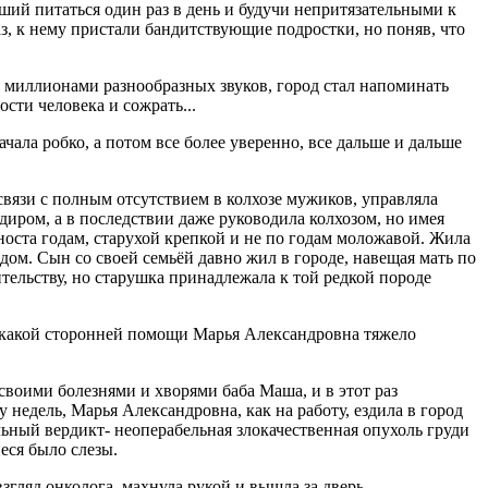
кший питаться один раз в день и будучи непритязательными к
з, к нему пристали бандитствующие подростки, но поняв, что
 миллионами разнообразных звуков, город стал напоминать
ости человека и сожрать...
ала робко, а потом все более уверенно, все дальше и дальше
вязи с полным отсутствием в колхозе мужиков, управляла
иром, а в последствии даже руководила колхозом, но имея
оста годам, старухой крепкой и не по годам моложавой. Жила
дом. Сын со своей семьёй давно жил в городе, навещая мать по
тельству, но старушка принадлежала к той редкой породе
икакой сторонней помощи Марья Александровна тяжело
своими болезнями и хворями баба Маша, и в этот раз
недель, Марья Александровна, как на работу, ездила в город
льный вердикт- неоперабельная злокачественная опухоль груди
иеся было слезы.
гляд онколога, махнула рукой и вышла за дверь.