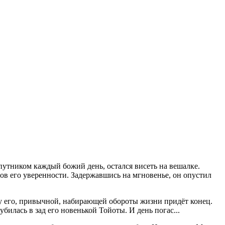
спутником каждый божий день, остался висеть на вешалке.
агов его уверенности. Задержавшись на мгновенье, он опустил
нду его, привычной, набирающей обороты жизни придёт конец.
билась в зад его новенькой Тойоты. И день погас...