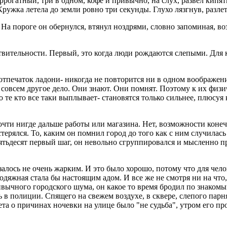
уррогатный, три в одном, кофе и привычно, на слух, развёл кип
Кружка летела до земли ровно три секунды. Глухо лязгнув, разле
у. На пороге он обернулся, втянул ноздрями, словно запоминая, в
твительности. Первый, это когда люди рождаются слепыми. Для к
тпечаток ладони- никогда не повторится ни в одном воображении
 совсем другое дело. Они знают. Они помнят. Поэтому к их физи
 Но те кто все таки выплывает- становятся только сильнее, плюс
почти нигде дальше работы или магазина. Нет, возможности коне
ерялся. То, каким он помнил город до того как с ним случилась
пятьдесят первый шаг, он невольно сгруппировался и мысленно п
алось не очень жарким. И это было хорошо, потому что для челов
родяжная стала бы настоящим адом. И все же не смотря ни на что
вычного городского шума, он какое то время бродил по знакомым
ь в полиции. Спящего на свежем воздухе, в сквере, слепого парн
та о причинах ночевки на улице было "не судьба", утром его пр