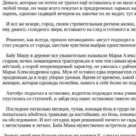
Деньги, которые он почти не тратил ещё оставались и он мало 
любой пище, он чаще всего покупал в придорожных ларьках как
парень, одиноко сидящий вечером на лавочке их не видит, тут 
И все же вскоре, город, своим стремительным ритмом жизни, 
ему дикого, голодного зверя, вставшего на след и готового в л
Решение, как всегда, пришло неожиданно- август подходил к к
стал уходить от города, шестым чувством выбрав единственное
Бабу Машу в деревне все уважительно называли Марья Алексан
старым, вечно ломающимся трактором,ни в чем тем самым мужик
жёсткий, а порой непримиримый характер, не ужилась с районн
Марья Александровна одна. Муж её оставил едва перешагнув св
праздникам да в пору уборки урожая. Время от времени, какой
женщин, которая однажды полюбив, никого к себе более не по
Автобус подъехал к остановке, водитель подождал пока уляж
спустилась со ступеней, и зайдя под навес остановки тяжело оп
Последние несколько месяцев, тупая, ноющая боль в груди не 
попыталась обойтись травками да настойками, но боль, понача
на обследование. И вот сегодня, врач решивший ничего не скр
с метастазами в легких. Баба Маша мужественно встретила ди
-Значит детей мне больше грудью не кормить?!- сделала попыт