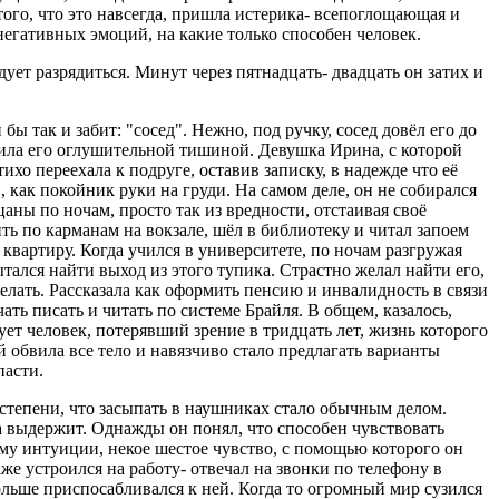
ого, что это навсегда, пришла истерика- всепоглощающая и
 негативных эмоций, на какие только способен человек.
ует разрядиться. Минут через пятнадцать- двадцать он затих и
бы так и забит: "сосед". Нежно, под ручку, сосед довёл его до
етила его оглушительной тишиной. Девушка Ирина, с которой
ихо переехала к подруге, оставив записку, в надежде что её
, как покойник руки на груди. На самом деле, он не собирался
цаны по ночам, просто так из вредности, отстаивая своё
ть по карманам на вокзале, шёл в библиотеку и читал запоем
квартиру. Когда учился в университете, по ночам разгружая
ытался найти выход из этого тупика. Страстно желал найти его,
делать. Рассказала как оформить пенсию и инвалидность в связи
ть писать и читать по системе Брайля. В общем, казалось,
ует человек, потерявший зрение в тридцать лет, жизнь которого
 обвила все тело и навязчиво стало предлагать варианты
пасти.
 степени, что засыпать в наушниках стало обычным делом.
да выдержит. Однажды он понял, что способен чувствовать
рму интуиции, некое шестое чувство, с помощью которого он
аже устроился на работу- отвечал на звонки по телефону в
ольше приспосабливался к ней. Когда то огромный мир сузился