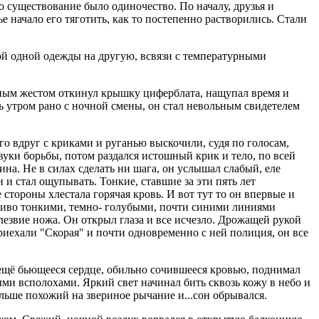
о существование было одиночество. По началу, друзья и
ье начало его тяготить, как то постепенно растворились. Стали
еной одной одежды на другую, всвязи с температурными
ычным жестом откинул крышку циферблата, нащупал время и
сь утром рано с ночной смены, он стал невольным свидетелем
его вдруг с криками и руганью выскочили, судя по голосам,
уки борьбы, потом раздался истошный крик и тело, по всей
ина. Не в силах сделать ни шага, он услышал слабый, еле
 и стал ощупывать. Тонкие, ставшие за эти пять лет
стороны хлестала горячая кровь. И вот тут то он впервые и
ётливо тонкими, темно- голубыми, почти синими линиями
езвие ножа. Он открыл глаза и все исчезло. Дрожащей рукой
приехали "Скорая" и почти одновременно с ней полиция, он все
 ещё бьющееся сердце, обильно сочившееся кровью, поднимал
ыми всполохами. Яркий свет начинал бить сквозь кожу в небо и
ольше похожий на звериное рычание и...сон обрывался.