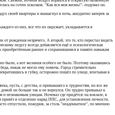
ятком. Свежий, ночной воздух ворвался в открытую балконную
телась на сотни осколков. "Как вся моя жизнь!"- подумал он.
оздух своей квартиры и вышагнул в ночь, аккуратно заперев за
аждого из них, все что их окружает, укладывается в
 от рождения незрячего. А второй, это те, кто перестал видеть
ческому недугу всегда добавляется ещё и психологическая
уя к приобретённым раннее и сохранившимся в памяти навыкам
чно были, а вот желания особого не было. Поэтому оказавшись
 беда, никак не могло ему помочь. Город стремительно
ревратившись в губку, осторожно пошёл по улице, впитывая в
ека, пусть, с детства, и привыкшего к трудностям, но все же
, домой он больше так и не вернулся. Он трудно привыкал к
 и незнакомым улицам. Ночевал где придётся: на вокзале, в
я привёз в отделение наряд ППС, для установления личности.
осто отпустили, пожурив, за столь "неадекватное", по мнению