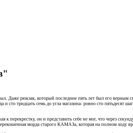
в"
 был. Даже рюкзак, который последние пять лет был его верным 
да и сто тридцать семь до угла магазина- ровно сто пятьдесят ш
 к перекрестку, он и представить себе не мог, что через секу
 перекошенная морда старого КАМАЗа, которая на полном ходу вру