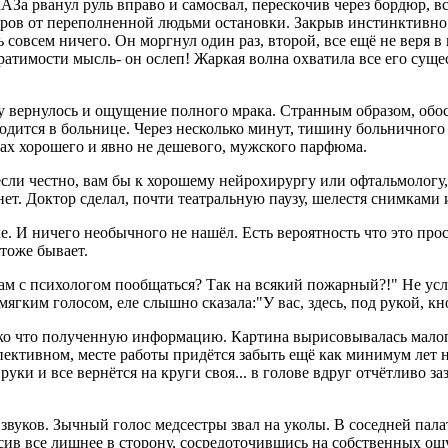
 рванул руль вправо и самосвал, перескочив через бордюр, вс
тров от переполненной людьми остановки. Закрыв инстинктивно гл
ь совсем ничего. Он моргнул один раз, второй, все ещё не веря в
вратимости мысль- он ослеп! Жаркая волна охватила все его сущ
у вернулось и ощущение полного мрака. Странным образом, обо
аходится в больнице. Через несколько минут, тишину больничног
пах хорошего и явно не дешевого, мужского парфюма.
сли честно, вам бы к хорошему нейрохирургу или офтальмологу,
нет. Доктор сделал, почти театральную паузу, шелестя снимками 
е. И ничего необычного не нашёл. Есть вероятность что это прос
 тоже бывает.
 вам с психологом пообщаться? Так на всякий пожарный?!" Не у
мягким голосом, еле слышно сказала:"У вас, здесь, под рукой, кн
ько что полученную информацию. Картина вырисовывалась малоп
пективном, месте работы придётся забыть ещё как минимум лет на
 руки и все вернётся на круги своя... в голове вдруг отчётливо 
звуков. Зычный голос медсестры звал на уколы. В соседней пал
сив все лишнее в сторону, сосредоточившись на собственных ощ