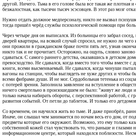
другой. Ничего. Тьма в его голове была все такая же плотная
безжалостная, как тысячи тысяч эсэсовцев. В этот раз мозг от
Нужно отдать должное медперсоналу, никто не вызвал психушку,
тогда пришёл черёд службы психологической помощи при боль
Через четыре дня он выписался. Из больницы его забрал сосед, 
дверей квартиры, на всякий случай спросил, не нужно ли чего
они прожили в гражданском браке почти пять лет, узнав окончат
никто так и не прочитает. Осторожно, на ощупь, словно заново
сдаваться. С самого раннего детства, оказавшись в детском дом
превосходство. Не сдавался, когда вместо того чтобы вместе с
книги, всеми высмеиваемый. Не сдавался, когда чинуши пытали
вагоны на станции, чтобы выглядеть не хуже других и чтобы был
всеми фибрами души. И не мог. Сердобольная тетенька из соцза
с потерей зрения. Заполнила заявление на вступление в общест
ничего смертельно в произошедшем не было: "живут же люди и бе
только начала набирать обороты, с перспективной работой, с 
развития событий. От петли до таблеток. И только его детдомо
Со временем, он научился жить во тьме. И даже приобрёл, ран
Иначе, он слышал чем занимается по ночам весь его дом, от по
предметы которые его окружают. Возможно, это ему только каз
собственной кожей стал чувствовать то, что раньше и глазами н
информационном центре, который находился поблизости. Несмо