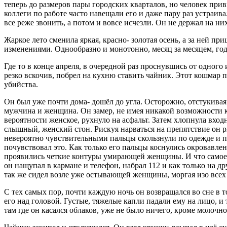
теперь до размеров пары городских кварталов, но человек прив
коллеги по работе часто навещали его и даже пару раз устраива
все реже звонить, а потом и вовсе исчезли. Он не держал на них
Жаркое лето сменила яркая, красно- золотая осень, а за ней п
изменениями. Однообразно и монотонно, месяц за месяцем, год 
Где то в конце апреля, в очередной раз проснувшись от одног
резко вскочив, побрел на кухню ставить чайник. Этот кошмар п
убийства.
Он был уже почти дома- дошёл до угла. Осторожно, отстукивая 
мужчина и женщина. Он замер, не имея никакой возможности ка
вероятности женское, рухнуло на асфальт. Затем хлопнула вход
слышный, женский стон. Рискуя нарваться на препятствие он рв
невероятно чувствительными пальцы скользнули по одежде и поч
почувствовал это. Как только его пальцы коснулись окровавле
проявились четкие контуры умирающей женщины. И что самое ст
он нащупал в кармане и телефон, набрал 112 и как только на 
так же сидел возле уже остывающей женщины, моргая изо всех 
С тех самых пор, почти каждую ночь он возвращался во сне в
его над головой. Густые, тяжелые капли падали ему на лицо, и
там где он касался облаков, уже не было ничего, кроме молоч