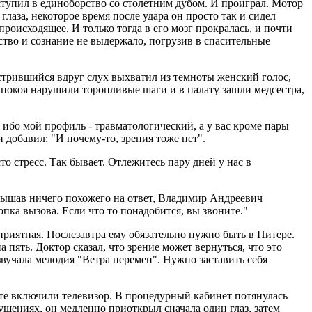
тупил в единоборство со столетним дубом. И проиграл. Мотор
аза, некоторое время после удара он просто так и сидел
 происходящее. И только тогда в его мозг прокралась, и почти
ество и сознание не выдержало, погрузив в спасительные
стрившийся вдруг слух выхватил из темноты женский голос,
о покоя нарушили торопливые шаги и в палату зашли медсестра,
 ибо мой профиль - травматологический, а у вас кроме пары
и добавил: "И почему-то, зрения тоже нет".
то стресс. Так бывает. Отлежитесь пару дней у нас в
слышав ничего похожего на ответ, Владимир Андреевич
опка вызова. Если что то понадобится, вы звоните."
риятная. Послезавтра ему обязательно нужно быть в Питере.
 пять. Доктор сказал, что зрение может вернуться, что это
зазвучала мелодия "Ветра перемен". Нужно заставить себя
ате включили телевизор. В процедурный кабинет потянулась
ущениях, он медленно приоткрыл сначала один глаз, затем