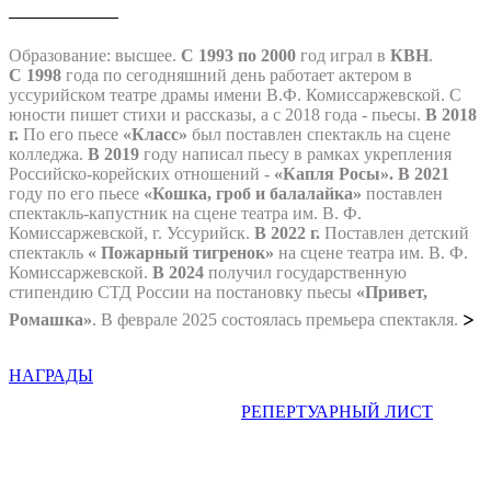
Образование: высшее.
C 1993 по 2000
год играл в
КВН
.
С 1998
года по сегодняшний день работает актером в
уссурийском театре драмы имени В.Ф. Комиссаржевской. С
юности пишет стихи и рассказы, а с 2018 года - пьесы.
В 2018
г.
По его пьесе
«Класс»
был поставлен спектакль на сцене
колледжа.
В 2019
году написал пьесу в рамках укрепления
Российско-корейских отношений -
«Капля Росы».
В 2021
году по его пьесе
«Кошка, гроб и балалайка»
поставлен
спектакль-капустник на сцене театра им. В. Ф.
Комиссаржевской, г. Уссурийск.
В 2022 г.
Поставлен детский
спектакль
« Пожарный тигренок»
на сцене театра им. В. Ф.
Комиссаржевской.
В 2024
получил государственную
стипендию СТД России на постановку пьесы
«Привет,
>
Ромашка»
. В феврале 2025 состоялась премьера спектакля.
НАГРАДЫ
РЕПЕРТУАРНЫЙ ЛИСТ