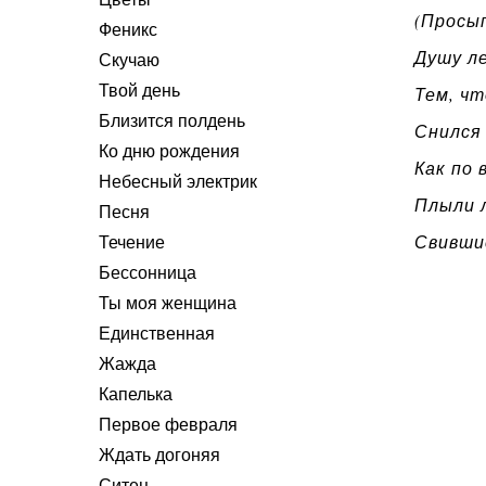
(Просы
Феникс
Душу ле
Скучаю
Твой день
Тем, ч
Близится полдень
Снился 
Ко дню рождения
Как по 
Небесный электрик
Плыли л
Песня
Свившис
Течение
Бессонница
Ты моя женщина
Единственная
Жажда
Капелька
Первое февраля
Ждать догоняя
Ситец