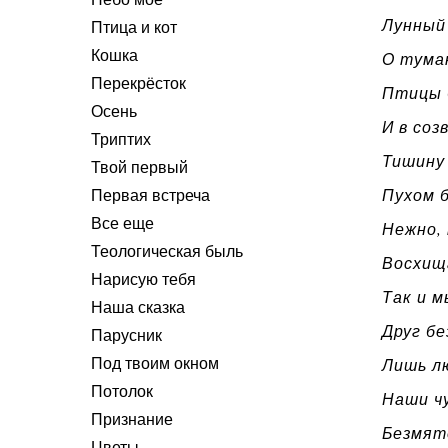
Лунный 
Птица и кот
Кошка
О тума
Перекрёсток
Птицы 
Осень
И в соз
Триптих
Тишину
Твой первый
Пухом б
Первая встреча
Все еще
Нежно, 
Теологическая быль
Восхищ
Нарисую тебя
Так и м
Наша сказка
Друг бе
Парусник
Лишь лю
Под твоим окном
Потолок
Наши чу
Признание
Безмят
Цветы