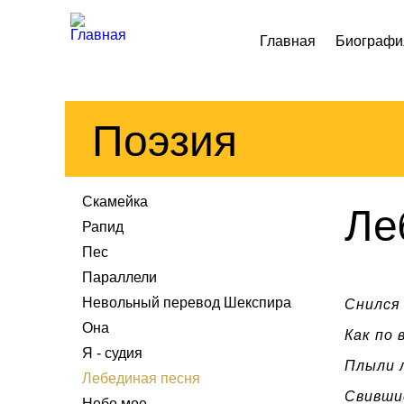
Перейти к основному содержанию
Главная
Биографи
Поэзия
Скамейка
Ле
Рапид
Пес
Параллели
Снился 
Невольный перевод Шекспира
Она
Как по 
Я - судия
Плыли л
Лебединая песня
Свившис
Небо мое