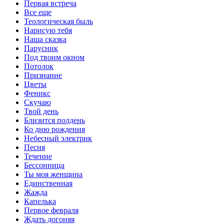
Первая встреча
Все еще
Теологическая быль
Нарисую тебя
Наша сказка
Парусник
Под твоим окном
Потолок
Признание
Цветы
Феникс
Скучаю
Твой день
Близится полдень
Ко дню рождения
Небесный электрик
Песня
Течение
Бессонница
Ты моя женщина
Единственная
Жажда
Капелька
Первое февраля
Ждать догоняя