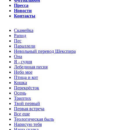
Фотоальбом
Пресса
Новости
Контакты
Скамейка
Рапид
Пес
Параллели
Невольный перевод Шекспира
Она
Я - судия
Лебединая песня
Небо мое
Птица и кот
Кошка
Перекрёсток
Осень
Триптих
Твой первый
Первая встреча
Все еще
Теологическая быль
Нарисую тебя
Наша сказка