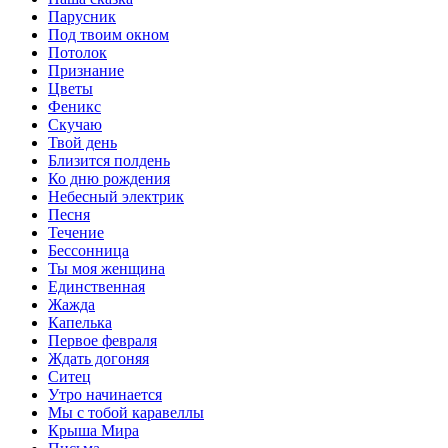
Парусник
Под твоим окном
Потолок
Признание
Цветы
Феникс
Скучаю
Твой день
Близится полдень
Ко дню рождения
Небесный электрик
Песня
Течение
Бессонница
Ты моя женщина
Единственная
Жажда
Капелька
Первое февраля
Ждать догоняя
Ситец
Утро начинается
Мы с тобой каравеллы
Крыша Мира