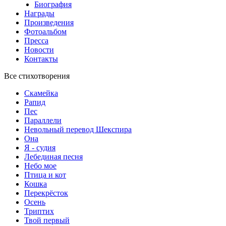
Биография
Награды
Произведения
Фотоальбом
Пресса
Новости
Контакты
Все стихотворения
Скамейка
Рапид
Пес
Параллели
Невольный перевод Шекспира
Она
Я - судия
Лебединая песня
Небо мое
Птица и кот
Кошка
Перекрёсток
Осень
Триптих
Твой первый